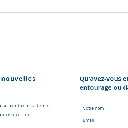
Evidemment j'ai rué dans
Les 
le lard
des 
 nouvelles
Qu'avez-vous e
entourage ou d
tation inconsciente,
blierons ici !