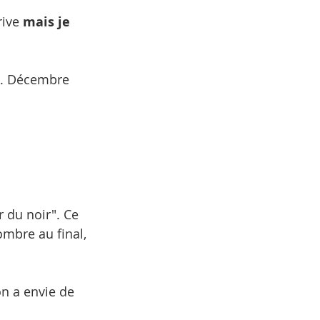
rive
 mais je 
rs. Décembre 
 du noir". Ce 
ombre au final, 
on a envie de 