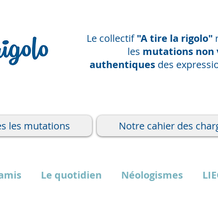
Le collectif
"A tire la rigolo"
les
mutations non 
authentiques
des
expressio
s les mutations
Notre cahier des char
 amis
Le quotidien
Néologismes
LI
MEDIA
DERNIERE ENTRÉE
NAMUR