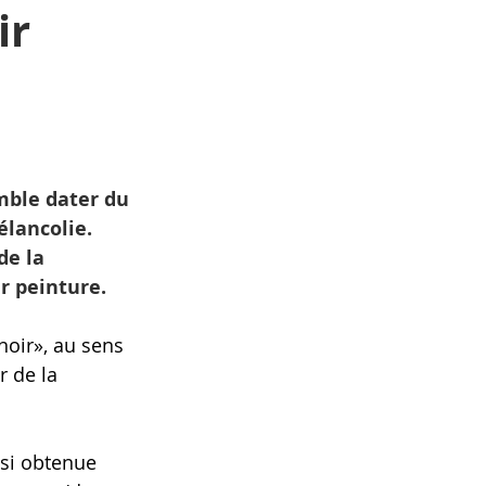
ir
T
FRANCE
mble dater du 
élancolie. 
de la 
ur peinture.
 noir», au sens 
 de la 
nsi obtenue 