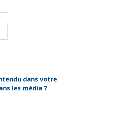
clients disent parfois
abérités
ntendu dans votre
ans les média ?