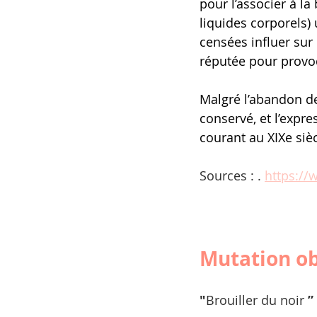
pour l’associer à la
liquides corporels) 
censées influer sur
réputée pour provo
Malgré l’abandon de c
conservé, et l’expr
courant au XIXe siè
Sources : . 
https://
Mutation ob
"
Brouiller du noir
 ” 