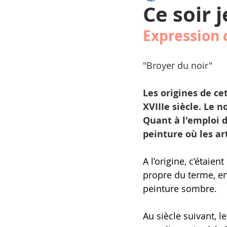
Ce soir 
Expression 
Sport
SICILE
CA
"Broyer du noir" 
VERVIERS
COUP DE
Les origines de ce
XVIIIe siècle. Le 
Quant à l'emploi d
peinture où les ar
A l’origine, c’étaien
propre du terme, en
peinture sombre.
Au siècle suivant, 