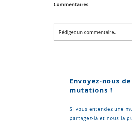
Commentaires
Rédigez un commentaire...
Mon boss m'a pris en
grappe
Envoyez-nous de
mutations !
Si vous entendez une mu
partagez-là et nous la pu