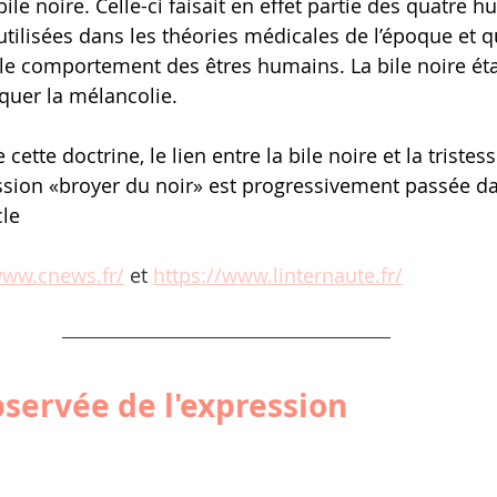
 bile noire. Celle-ci faisait en effet partie des quatre 
utilisées dans les théories médicales de l’époque et qu
 le comportement des êtres humains. La bile noire étai
quer la mélancolie.
ette doctrine, le lien entre la bile noire et la tristess
ession «broyer du noir» est progressivement passée da
cle
www.cnews.fr/
 et 
https://www.linternaute.fr/
servée de l'expression