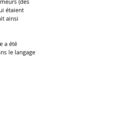
humeurs (des 
i étaient 
t ainsi 
e a été 
ns le langage 