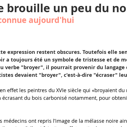
je brouille un peu du no
connue aujourd'hui
NADA
VERLAINE
SPA
SAINT HUBER
 COEUR
COUP DE COEUR
CHARLEROI
tte expression restent obscures. Toutefois elle se
noir a toujours été un symbole de tristesse et de m
u verbe "broyer", il pourrait provenir du langage 
tistes devaient "broyer", c'est-à-dire "écraser" le
t en effet les peintres du XVIe siècle qui «broyaient du
 écrasant du bois carbonisé notamment, pour obtenir
les médecins ont repris l’image de la mélasse noire ai