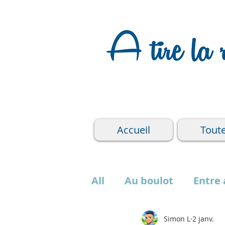
Accueil
Toute
All
Au boulot
Entre
OREYE
WAREMME
Simon L
2 janv.